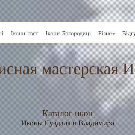
ні
Ікони свят
Ікони Богородиці
Різне
Відг
исная мастерская И
Каталог икон
Иконы Суздаля и Владимира