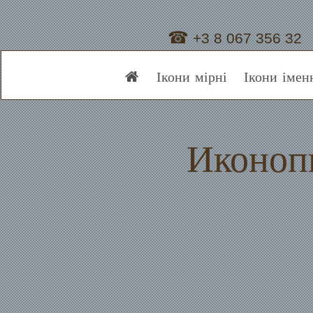
☎
+3 8 067 356 32
59
Ікони мірні
Ікони імен
Иконоп