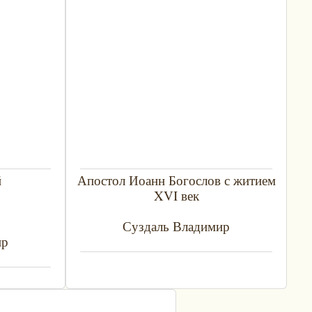
й
Апостол Иоанн Богослов с житием
XVI век
Суздаль Владимир
ир