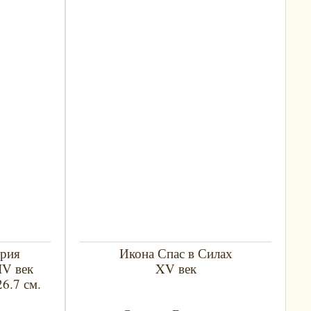
трия
Икона Спас в Силах
IV век
XV век
26.7 см.