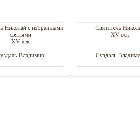
ль Николай с избранными
Святитель Никол
святыми
XV век
XV век
уздаль Владимир
Суздаль Владим