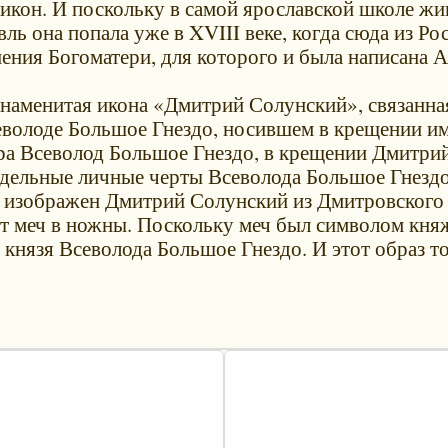
икон. И поскольку в самой ярославской школе жив
вль она попала уже в XVIII веке, когда сюда из Р
пения Богоматери, для которого и была написана 
а знаменитая икона «Дмитрий Солунский», связанн
еволоде Большое Гнездо, носившем в крещении им
а Всеволод Большое Гнездо, в крещении Дмитрий,
дельные личные черты Всеволода Большое Гнездо
й изображен Дмитрий Солунский из Дмитровского 
ет меч в ножны. Поскольку меч был символом княж
 князя Всеволода Большое Гнездо. И этот образ т