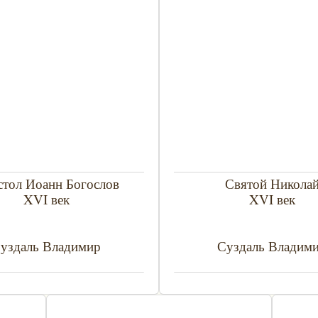
тол Иоанн Богослов
Святой Никола
XVI век
XVI век
уздаль Владимир
Суздаль Владим