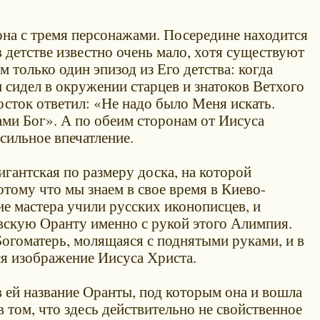
кона с тремя персонажами. Посередине находится
 детстве известно очень мало, хотя существуют
только один эпизод из Его детства: когда
н сидел в окружении старцев и знатоков Ветхого
осток ответил: «Не надо было Меня искать.
нами Бог». А по обеим сторонам от Иисуса
сильное впечатление.
игантская по размеру доска, на которой
тому что мы знаем в свое время в Киево-
е мастера учили русских иконописцев, и
вскую Оранту именно с рукой этого Алимпия.
Богоматерь, молящаяся с поднятыми руками, и в
ся изображение Иисуса Христа.
 ей название Оранты, под которым она и вошла
в том, что здесь действительно не свойственное