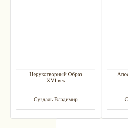
Нерукотворный Образ
Апос
XVI век
Суздаль Владимир
С