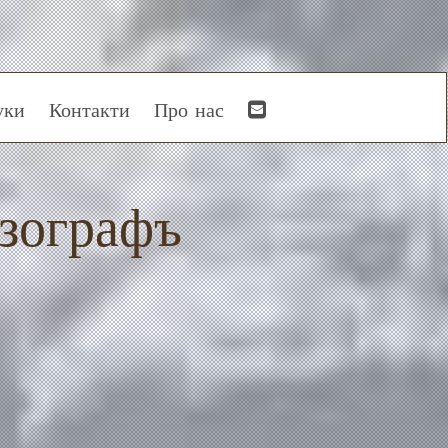
уки
Контакти
Про нас
зографъ