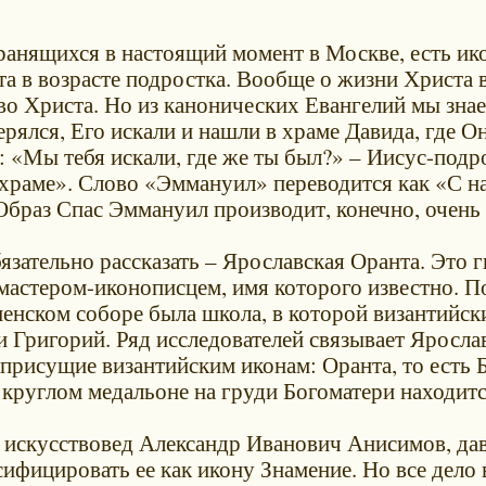
хранящихся в настоящий момент в Москве, есть и
 в возрасте подростка. Вообще о жизни Христа в
 Христа. Но из канонических Евангелий мы знаем 
рялся, Его искали и нашли в храме Давида, где О
й: «Мы тебя искали, где же ты был?» – Иисус-подр
 в храме». Слово «Эммануил» переводится как «С 
 Образ Спас Эммануил производит, конечно, очень 
язательно рассказать – Ярославская Оранта. Это г
мастером-иконописцем, имя которого известно. По
енском соборе была школа, в которой византийски
 Григорий. Ряд исследователей связывает Яросла
, присущие византийским иконам: Оранта, то есть 
в круглом медальоне на груди Богоматери находит
 искусствовед Александр Иванович Анисимов, дав
ифицировать ее как икону Знамение. Но все дело 