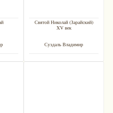
ай
Святой Николай (Зарайский)
XV век
ир
Суздаль Владимир