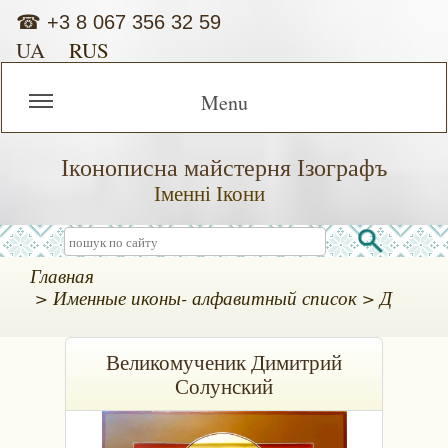
☎
+3 8 067 356 32 59
UA
RUS
Menu
Іконописна майстерня Ізографъ
Іменні Ікони
Главная
Именные иконы- алфавитный список
Д
Великомученик Димитрий
Солунский