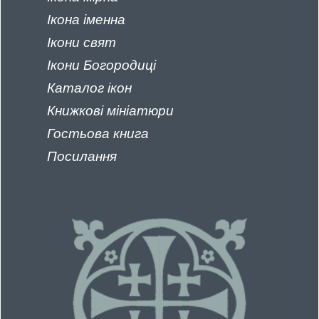
Ікона іменна
Ікони свят
Ікони Богородиці
Каталог
ікон
Книжкові
мініатюри
Гостьова книга
Посилання