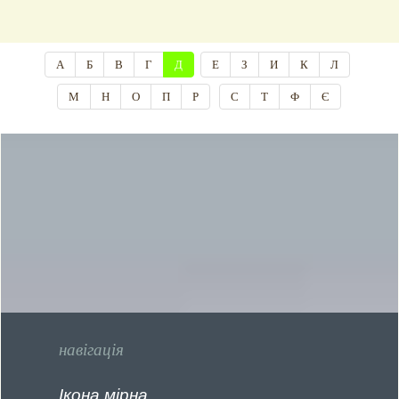
А
Б
В
Г
Д
Е
З
И
К
Л
М
Н
О
П
Р
С
Т
Ф
Є
навігація
Ікона мірна