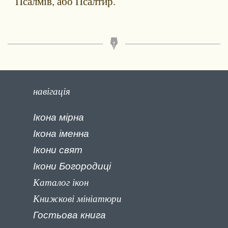
Псалмів, або Псалтир.
навігація
Ікона мірна
Ікона іменна
Ікони свят
Ікони Богородиці
Каталог ікон
Книжкові мініатюри
Гостьова книга