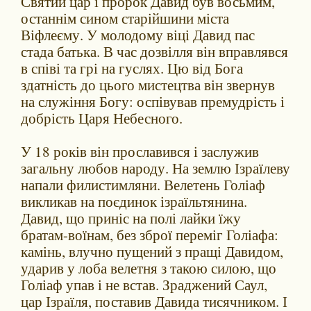
Святий цар і пророк Давид був восьмим,
останнім сином старійшини міста
Віфлеєму. У молодому віці Давид пас
стада батька. В час дозвілля він вправлявся
в співі та грі на гуслях. Цю від Бога
здатність до цього мистецтва він звернув
на служіння Богу: оспівував премудрість і
добрість Царя Небесного.
У 18 років він прославився і заслужив
загальну любов народу. На землю Ізраїлеву
напали филистимляни. Велетень Голіаф
викликав на поєдинок ізраїльтянина.
Давид, що приніс на полі лайки їжу
братам-воїнам, без зброї переміг Голіафа:
камінь, влучно пущений з пращі Давидом,
ударив у лоба велетня з такою силою, що
Голіаф упав і не встав. Зраджений Саул,
цар Ізраїля, поставив Давида тисячником. І