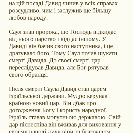
на цій посаді Давид чинив у всіх справах
розсудливо, чим і заслужив ще більшу
любов народу.
Саул знав пророка, що Господь відкидає
від нього царство і віддає іншому. У
Давиді він бачив свого наступника, і це
дратувало його. Тому Саул почав шукати
смерті Давида. До своєї смерті цар
переслідував Давида, але Бог рятував
свого обранця.
Після смерті Саула Давид став царем
Ізраїльської держави. Мудро керував
країною новий цар. Він дбав про
догодження Богу і користь народної.
Ізраїль ставав могутньою державою. Свій
дар піснеспіва він вживав для виховання у
своєму народі духу віри та благочестя,