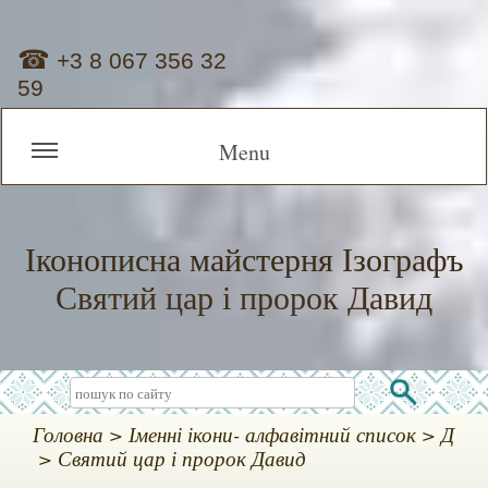
☎
+3 8 067 356 32
59
Menu
Іконописна майстерня Ізографъ
Святий цар і пророк Давид
Головна
Іменні ікони- алфавітний список
Д
Святий цар і пророк Давид