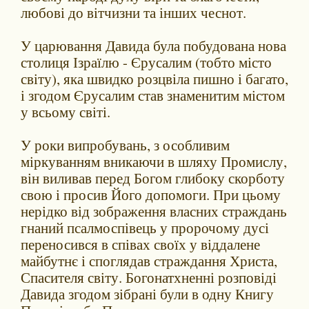
любові до вітчизни та інших чеснот.
У царювання Давида була побудована нова
столиця Ізраїлю - Єрусалим (тобто місто
світу), яка швидко розцвіла пишно і багато,
і згодом Єрусалим став знаменитим містом
у всьому світі.
У роки випробувань, з особливим
міркуванням вникаючи в шляху Промислу,
він виливав перед Богом глибоку скорботу
свою і просив Його допомоги. При цьому
нерідко від зображення власних страждань
гнаний псалмоспівець у пророчому дусі
переносився в співах своїх у віддалене
майбутнє і споглядав страждання Христа,
Спасителя світу. Богонатхненні розповіді
Давида згодом зібрані були в одну Книгу