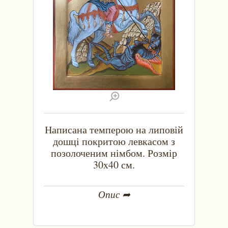
Написана темперою на липовій
дошці покритою левкасом з
позолоченим німбом. Розмір
30x40 см.
Опис ➦