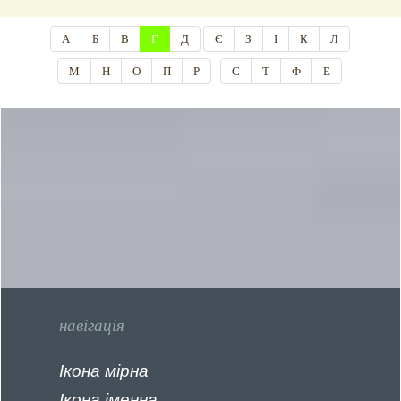
А
Б
В
Г
Д
Є
З
І
К
Л
М
Н
О
П
Р
С
Т
Ф
Е
навігація
Ікона мірна
Ікона іменна