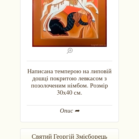
Написана темперою на липовій
дошці покритою левкасом з
позолоченим німбом. Розмір
30x40 см.
Опис ➦
Святий Георгій Змієборець