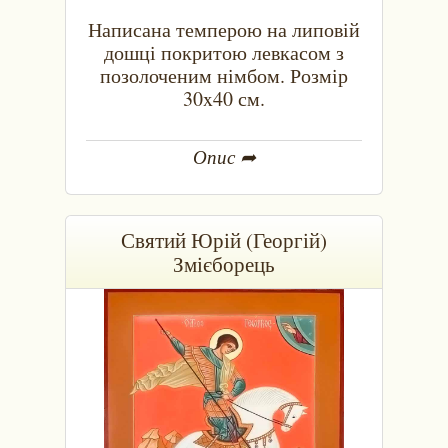
Написана темперою на липовій
дошці покритою левкасом з
позолоченим німбом. Розмір
30x40 см.
Опис ➦
Святий Юрій (Георгій)
Змієборець