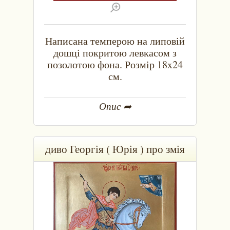
Написана темперою на липовій
дошці покритою левкасом з
позолотою фона. Розмір 18x24
см.
Опис ➦
диво Георгія ( Юрія ) про змія