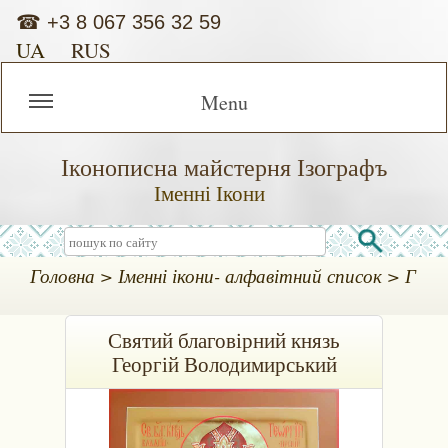
☎
+3 8 067 356 32 59
UA
RUS
Menu
Іконописна майстерня Ізографъ
Іменні Ікони
Головна
Іменні ікони- алфавітний список
Г
Святий благовірний князь
Георгій Володимирський