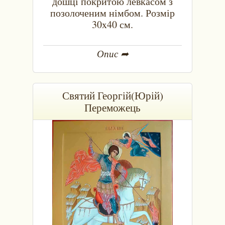
дошці покритою левкасом з
позолоченим німбом. Розмір
30x40 см.
Опис ➦
Святий Георгій(Юрій)
Переможець