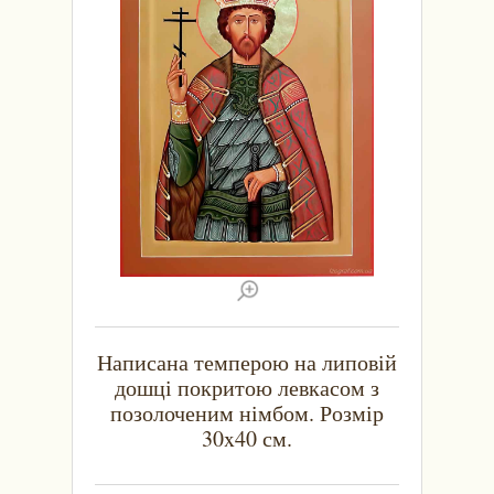
Написана темперою на липовій
дошці покритою левкасом з
позолоченим німбом. Розмір
30x40 см.