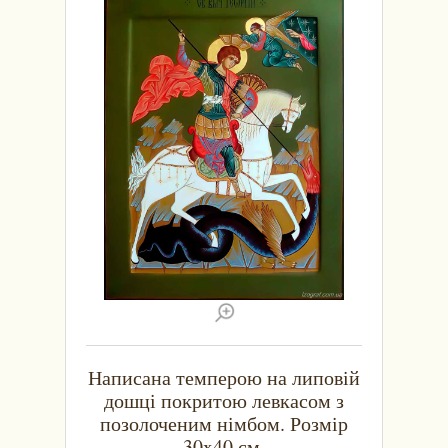
Написана темперою на липовій
дошці покритою левкасом з
позолоченим німбом. Розмір
30x40 см.