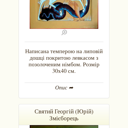
Написана темперою на липовій
дошці покритою левкасом з
позолоченим німбом. Розмір
30x40 см.
Опис ➦
Святий Георгій (Юрій)
Змієборець