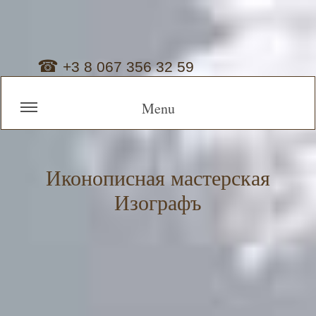
☎
+3 8 067 356 32 59
Menu
Иконописная мастерская
Изографъ