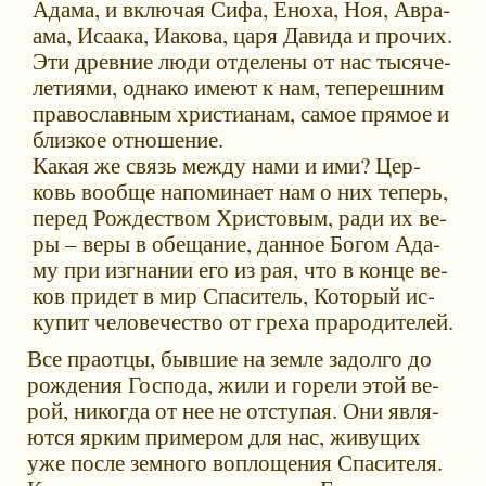
Ада­ма, и вклю­чая Си­фа, Ено­ха, Ноя, Ав­ра­
ама, Иса­а­ка, Иа­ко­ва, ца­ря Да­ви­да и про­чих.
Эти древ­ние лю­ди от­де­лены от нас ты­ся­че­
ле­ти­я­ми, од­на­ко име­ют к нам, те­пе­реш­ним
пра­во­слав­ным хри­сти­а­нам, са­мое пря­мое и
близ­кое от­но­ше­ние.
Ка­кая же связь меж­ду на­ми и ими? Цер­
ковь во­об­ще на­по­ми­на­ет нам о них те­перь,
пе­ред Рож­де­ством Хри­сто­вым, ра­ди их ве­
ры – ве­ры в обе­ща­ние, дан­ное Бо­гом Ада­
му при из­гна­нии его из рая, что в кон­це ве­
ков при­дет в мир Спа­си­тель, Ко­то­рый ис­
ку­пит че­ло­ве­че­ство от гре­ха пра­ро­ди­те­лей.
Все пра­от­цы, быв­шие на зем­ле за­дол­го до
рож­де­ния Гос­по­да, жи­ли и го­ре­ли этой ве­
рой, ни­ко­гда от нее не от­сту­пая. Они яв­ля­
ют­ся яр­ким при­ме­ром для нас, жи­ву­щих
уже по­сле зем­но­го во­пло­ще­ния Спа­си­те­ля.