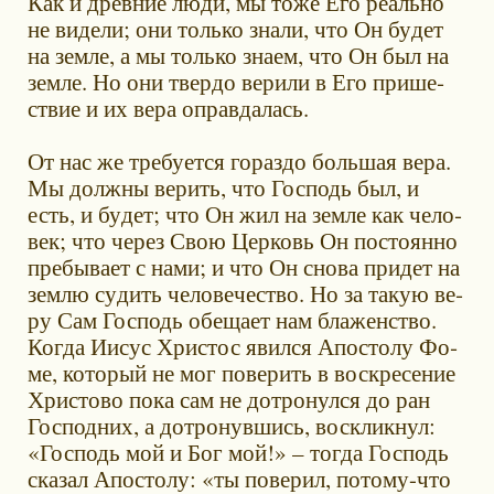
Как и древ­ние лю­ди, мы то­же Его ре­аль­но
не ви­де­ли; они толь­ко зна­ли, что Он бу­дет
на зем­ле, а мы толь­ко зна­ем, что Он был на
зем­ле. Но они твер­до ве­ри­ли в Его при­ше­
ствие и их ве­ра оправ­да­лась.
От нас же тре­бу­ет­ся го­раз­до боль­шая ве­ра.
Мы долж­ны ве­рить, что Гос­подь был, и
есть, и бу­дет; что Он жил на зем­ле как че­ло­
век; что через Свою Цер­ковь Он по­сто­ян­но
пре­бы­ва­ет с на­ми; и что Он сно­ва при­дет на
зем­лю су­дить че­ло­ве­че­ство. Но за та­кую ве­
ру Сам Гос­подь обе­ща­ет нам бла­жен­ство.
Ко­гда Иисус Хри­стос явил­ся Апо­сто­лу Фо­
ме, ко­то­рый не мог по­ве­рить в вос­кре­се­ние
Хри­сто­во по­ка сам не до­тро­нул­ся до ран
Гос­под­них, а до­тро­нув­шись, вос­клик­нул:
«Гос­подь мой и Бог мой!» – то­гда Гос­подь
ска­зал Апо­сто­лу: «ты по­ве­рил, по­то­му-что