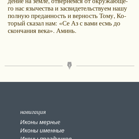
де­ние на зем­ле, от­вер­нем­ся от окру­жа­ю­ще­
го нас язы­че­ства и за­сви­де­тель­ству­ем на­шу
пол­ную пре­дан­ность и вер­ность То­му, Ко­
то­рый ска­зал нам: «Се Аз с ва­ми есмь до
скон­ча­ния ве­ка». Аминь.
навигация
е
Икон
ы
мерн
ы
Иконы именные
Иконы праздников