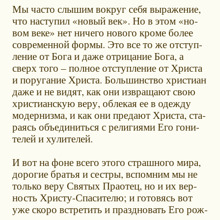
Мы ча­сто слы­шим во­круг се­бя вы­ра­же­ние,
что на­сту­пил «но­вый век». Но в этом «но­
вом ве­ке» нет ни­че­го но­во­го кро­ме бо­лее
совре­мен­ной фор­мы. Это все то же от­ступ­
ле­ние от Бо­га и да­же от­ри­ца­ние Бо­га, а
сверх то­го – пол­ное от­ступ­ле­ние от Хри­ста
и по­ру­га­ние Хри­ста. Боль­шин­ство хри­сти­ан
да­же и не ви­дят, как они из­вра­ща­ют свою
хри­сти­ан­скую ве­ру, об­ле­кая ее в одеж­ду
мо­дер­низ­ма, и как они пре­да­ют Хри­ста, ста­
ра­ясь объ­еди­нить­ся с ре­ли­ги­я­ми Его го­ни­
те­лей и ху­ли­те­лей.
И вот на фоне все­го это­го страш­но­го ми­ра,
до­ро­гие бра­тья и сест­ры, вспом­ним мы не
толь­ко ве­ру Свя­тых Пра­о­тец, но и их вер­
ность Хри­сту-Спа­си­те­лю; и го­то­вясь вот
уже ско­ро встре­тить и празд­но­вать Его рож­