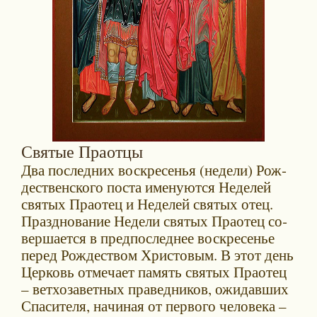
Святые Праотцы
Два по­след­них вос­кре­се­нья (неде­ли) Рож­
де­ствен­ско­го по­ста име­ну­ют­ся Неде­лей
свя­тых Пра­о­тец и Неде­лей свя­тых отец.
Празд­но­ва­ние Неде­ли свя­тых Пра­о­тец со­
вер­ша­ет­ся в пред­по­след­нее вос­кре­се­нье
пе­ред Рож­де­ством Хри­сто­вым. В этот день
Цер­ковь от­ме­ча­ет па­мять свя­тых Пра­о­тец
– вет­хо­за­вет­ных пра­вед­ни­ков, ожидавших
Спасителя, на­чи­ная от пер­во­го че­ло­ве­ка –