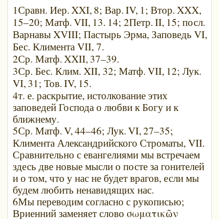
1Сравн. Иер.
XXI,
8; Вар.
IV,
1; Втор.
XXX,
15–20; Матф.
VII,
13.
14; 2Петр.
II,
15; посл.
Варнавы XVIII; Пастырь Эрма, Заповедь VI,
Бес. Климента VII, 7.
2Ср. Матф.
XXII,
37–39.
3Ср. Бес. Клим. XII, 32; Матф.
VII,
12; Лук.
VI,
31; Тов.
IV,
15.
4т. е. раскрытие, истолкование этих
заповедей Господа о любви к Богу и к
ближнему.
5Ср. Матф.
V,
44–46; Лук.
VI,
27–35;
Климента Александрийского Строматы, VII.
Сравнительно с евангелиями мы встречаем
здесь две новые мысли о посте за гонителей
и о том, что у нас не будет врагов, если мы
будем любить ненавидящих нас.
6Мы переводим согласно с рукописью;
Вриенний заменяет слово σωματικῶν