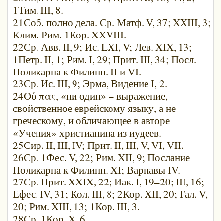
1Тим.
III,
8.
21Соб. полно дела. Ср. Матф.
V,
37;
XXIII,
3;
Клим. Рим. 1Кор.
XXVIII.
22Ср. Авв.
II,
9; Ис.
LXI,
V; Лев.
XIX,
13;
1Петр.
II,
1; Рим.
I,
29; Прит.
III,
34; Посл.
Поликарпа к Филипп. II и VI.
23Ср. Ис.
III,
9; Эрма, Видение I, 2.
24Οὐ πας, «ни один» – выражение,
свойственное еврейскому языку, а не
греческому, и обличающее в авторе
«Учения» христианина из иудеев.
25Сир.
II,
III,
IV; Прит.
II,
III,
V,
VI,
VII.
26Ср. 1Фес.
V,
22; Рим.
XII,
9; Послание
Поликарпа к Филипп. XI; Варнавы IV.
27Ср. Прит.
XXIX,
22; Иак.
I,
19–20;
III,
16;
Ефес.
IV,
31; Кол.
III,
8; 2Кор.
XII,
20; Гал.
V,
20; Рим.
XIII,
13; 1Кор.
III,
3.
28Ср. 1Кор.
X,
6.