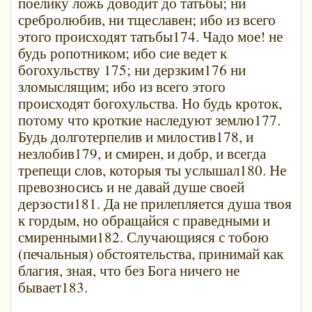
поелику ложь доводит до татьбы; ни
сребролюбив, ни тщеславен; ибо из всего
этого происходят татьбы174. Чадо мое! не
будь ропотником; ибо сие ведет к
богохульству 175; ни дерзким176 ни
зломыслящим; ибо из всего этого
происходят богохульства. Но будь кроток,
потому что кроткие наследуют землю177.
Будь долготерпелив и милостив178, и
незлобив179, и смирен, и добр, и всегда
трепещи слов, которыя ты услышал180. Не
превозносись и не давай душе своей
дерзости181. Да не прилепляется душа твоя
к гордым, но обращайся с праведными и
смиренными182. Случающияся с тобою
(печальныя) обстоятельства, принимай как
благия, зная, что без Бога ничего не
бывает183.