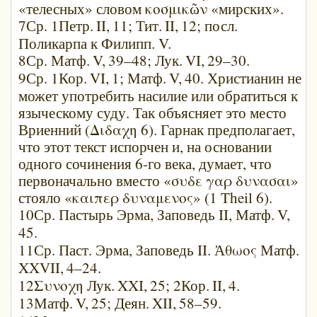
«телесных» словом κοσμικῶν «мирских».
7Ср. 1Петр.
II,
11; Тит.
II,
12; посл.
Поликарпа к Филипп. V.
8Ср. Матф.
V,
39–48; Лук.
VI,
29–30.
9Ср. 1Кор.
VI,
1; Матф.
V,
40. Христианин не
может употребить насилие или обратиться к
языческому суду. Так объясняет это место
Вриенний (Διδαχη 6). Гарнак предполагает,
что этот текст испорчен и, на основании
одного сочинения 6-го века, думает, что
первоначально вместо «συδε γαρ δυνασαι»
стояло «καιπερ δυναμενος» (1 Theil 6).
10Ср. Пастырь Эрма, Заповедь II, Матф.
V,
45.
11Ср. Паст. Эрма, Заповедь II. Ἀθωος Матф.
XXVII,
4–24.
12Συνοχη Лук.
XXI,
25; 2Кор.
II,
4.
13Матф.
V,
25; Деян.
XII,
58–59.