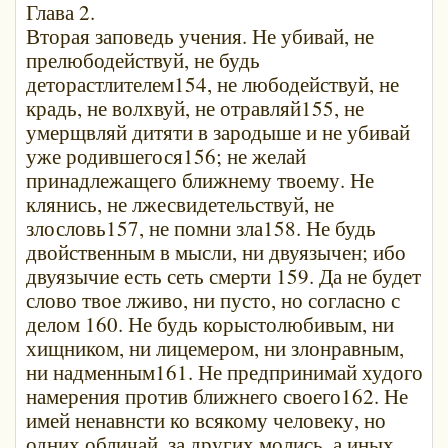
Глава 2.
Вторая заповедь учения. Не убивай, не
прелюбодействуй, не будь
деторастлителем154, не любодействуй, не
крадь, не волхвуй, не отравляй155, не
умерщвляй дитяти в зародыше и не убивай
уже родившегося156; не желай
принадлежащего ближнему твоему. Не
клянись, не лжесвидетельствуй, не
злословь157, не помни зла158. Не будь
двойственным в мысли, ни двуязычен; ибо
двуязычие есть сеть смерти 159. Да не будет
слово твое лживо, ни пусто, но согласно с
делом 160. Не будь корыстолюбивым, ни
хищником, ни лицемером, ни злонравным,
ни надменным161. Не предпринимай худого
намерения против ближнего своего162. Не
имей ненавнсти ко всякому человеку, но
одних обличай, за других молись, а иных