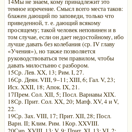
14Мы не знаем, кому принадлежит это
темное изречение. Смысл всего места таков:
блажен дающий по заповеди, только что
приведенной, т. е. дающий всякому
просящему; такой человек неповинен и в
том случае, если он дает недостойному, ибо
лучше давать без колебания (ср. IV главу
«Учения»), но также позволяется
руководствоваться тем правилом, чтобы
давать милостыню с разбором.
15Ср. Лев.
XX,
13; Рим.
I,
27.
16Ср. Деян.
VIII,
9–11;
XIII,
6; Гал.
V,
23;
Исх.
XXII,
18; Апок.
IX,
21.
17Прем. Сол. XII, 5; Посл. Варнавы XIX.
18Ср. Прит. Сол. XX, 20; Матф.
XV,
4 и V,
22.
19Ср. Зах.
VIII,
17; Прит.
XII,
28; Посл.
Варн. II; Клим. Рим. 1Кор.
XXVIII.
20Сир.
XVIII,
13;
V,
9; Прит.
XI,
13;
VI,
2;