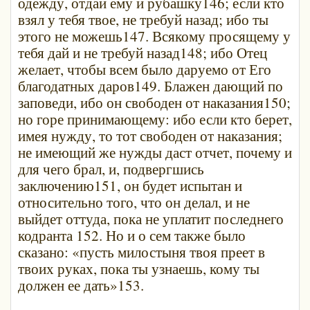
одежду, отдай ему и рубашку146; если кто
взял у тебя твое, не требуй назад; ибо ты
этого не можешь147. Всякому просящему у
тебя дай и не требуй назад148; ибо Отец
желает, чтобы всем было даруемо от Его
благодатных даров149. Блажен дающий по
заповеди, ибо он свободен от наказания150;
но горе принимающему: ибо если кто берет,
имея нужду, то тот свободен от наказания;
не имеющий же нужды даст отчет, почему и
для чего брал, и, подвергшись
заключению151, он будет испытан и
относительно того, что он делал, и не
выйдет оттуда, пока не уплатит последнего
кодранта 152. Но и о сем также было
сказано: «пусть милостыня твоя преет в
твоих руках, пока ты узнаешь, кому ты
должен ее дать»153.