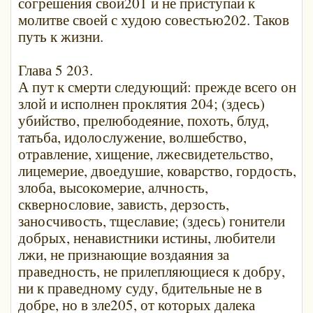
согрешения свои201 и не приступай к
молитве своей с худою совестью202. Таков
путь к жизни.
Глава 5 203.
А пут к смерти следующий: прежде всего он
злой и исполнен проклятия 204; (здесь)
убийство, прелюбодеяние, похоть, блуд,
татьба, идолослужение, волшебство,
отравление, хищение, лжесвидетельство,
лицемерие, двоедушие, коварство, гордость,
злоба, высокомерие, алчность,
сквернословие, зависть, дерзость,
заносчивость, тщеславие; (здесь) гонители
добрых, ненавистники истины, любители
лжи, не признающие воздаяния за
праведность, не прилепляющиеся к добру,
ни к праведному суду, бдительные не в
добре, но в зле205, от которых далека