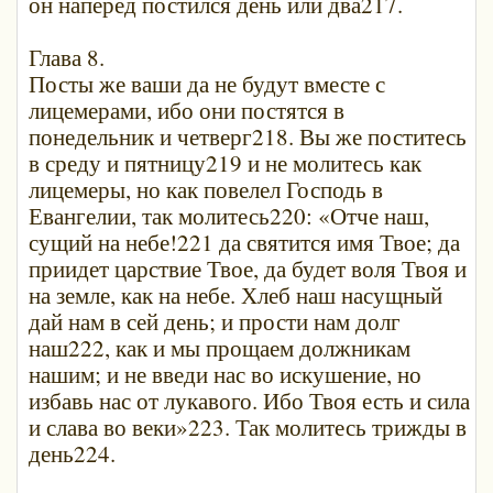
он наперед постился день или два217.
Глава 8.
Посты же ваши да не будут вместе с
лицемерами, ибо они постятся в
понедельник и четверг218. Вы же поститесь
в среду и пятницу219 и не молитесь как
лицемеры, но как повелел Господь в
Евангелии, так молитесь220: «Отче наш,
сущий на небе!221 да святится имя Твое; да
приидет царствие Твое, да будет воля Твоя и
на земле, как на небе. Хлеб наш насущный
дай нам в сей день; и прости нам долг
наш222, как и мы прощаем должникам
нашим; и не введи нас во искушение, но
избавь нас от лукавого. Ибо Твоя есть и сила
и слава во веки»223. Так молитесь трижды в
день224.