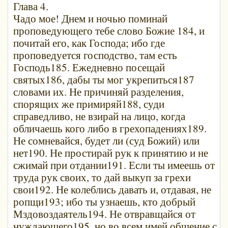
Глава 4.
Чадо мое! Днем и ночью поминай
проповедующего тебе слово Божие 184, и
почитай его, как Господа; ибо где
проповедуется господство, там есть
Господь185. Ежедневно посещай
святых186, дабы ты мог укрепиться187
словами их. Не причиняй разделения,
спорящих же примиряй188, суди
справедливо, не взирай на лицо, когда
обличаешь кого либо в грехопадениях189.
Не сомневайся, будет ли (суд Божий) или
нет190. Не простирай рук к принятию и не
сжимай при отдании191. Если ты имеешь от
труда рук своих, то дай выкуп за грехи
свои192. Не колеблись давать и, отдавая, не
ропщи193; ибо ты узнаешь, кто добрый
Мздовоздаятель194. Не отвравщайся от
нуждающего195, но во всем имей общение с