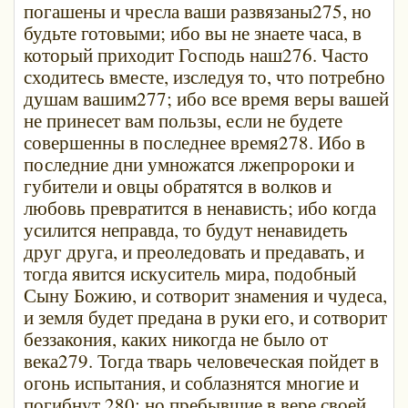
погашены и чресла ваши развязаны275, но
будьте готовыми; ибо вы не знаете часа, в
который приходит Господь наш276. Часто
сходитесь вместе, изследуя то, что потребно
душам вашим277; ибо все время веры вашей
не принесет вам пользы, если не будете
совершенны в последнее время278. Ибо в
последние дни умножатся лжепророки и
губители и овцы обратятся в волков и
любовь превратится в ненависть; ибо когда
усилится неправда, то будут ненавидеть
друг друга, и преоледовать и предавать, и
тогда явится искуситель мира, подобный
Сыну Божию, и сотворит знамения и чудеса,
и земля будет предана в руки его, и сотворит
беззакония, каких никогда не было от
века279. Тогда тварь человеческая пойдет в
огонь испытания, и соблазнятся многие и
погибнут 280; но пребывшие в вере своей