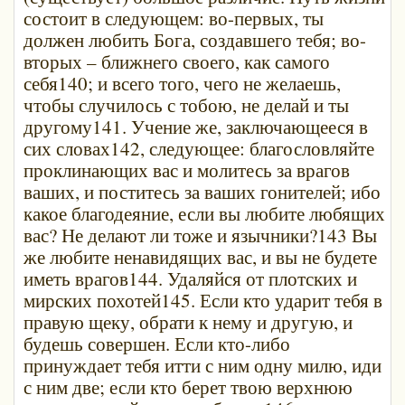
состоит в следующем: во-первых, ты
должен любить Бога, создавшего тебя; во-
вторых – ближнего своего, как самого
себя140; и всего того, чего не желаешь,
чтобы случилось с тобою, не делай и ты
другому141. Учение же, заключающееся в
сих словах142, следующее: благословляйте
проклинающих вас и молитесь за врагов
ваших, и поститесь за ваших гонителей; ибо
какое благодеяние, если вы любите любящих
вас? Не делают ли тоже и язычники?143 Вы
же любите ненавидящих вас, и вы не будете
иметь врагов144. Удаляйся от плотских и
мирских похотей145. Если кто ударит тебя в
правую щеку, обрати к нему и другую, и
будешь совершен. Если кто-либо
принуждает тебя итти с ним одну милю, иди
с ним две; если кто берет твою верхнюю