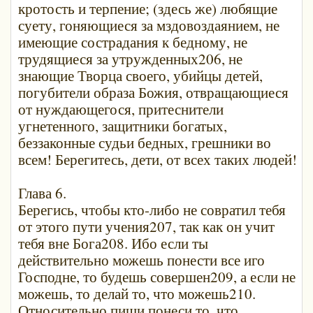
кротость и терпение; (здесь же) любящие
суету, гоняющиеся за мздовоздаянием, не
имеющие сострадания к бедному, не
трудящиеся за утружденных206, не
знающие Творца своего, убийцы детей,
погубители образа Божия, отвращающиеся
от нуждающегося, притеснители
угнетенного, защитники богатых,
беззаконные судьи бедных, грешники во
всем! Берегитесь, дети, от всех таких людей!
Глава 6.
Берегись, чтобы кто-либо не совратил тебя
от этого пути учения207, так как он учит
тебя вне Бога208. Ибо если ты
действительно можешь понести все иго
Господне, то будешь совершен209, а если не
можешь, то делай то, что можешь210.
Относительно пищи понеси то, что