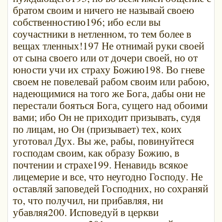
братом своим и ничего не называй своею
собственностию196; ибо если вы
соучастники в нетленном, то тем более в
вещах тленных!197 Не отнимай руки своей
от сына своего или от дочери своей, но от
юности учи их страху Божию198. Во гневе
своем не повелевай рабом своим или рабою,
надеющимися на того же Бога, дабы они не
перестали бояться Бога, сущего над обоими
вами; ибо Он не приходит призывать, судя
по лицам, но Он (призывает) тех, коих
уготовал Дух. Вы же, рабы, повинуйтеся
господам своим, как образу Божию, в
почтении и страхе199. Ненавидь всякое
лицемерие и все, что неугодно Господу. Не
оставляй заповедей Господних, но сохраняй
то, что получил, ни прибавляя, ни
убавляя200. Исповедуй в церкви