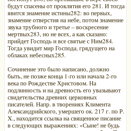
будут спасены от проклятия его 281. И тогда
явится знамение истины282: во первых,
знамение отверстия на небе, потом знамение
звука трубного и третье – воскресение
мертвых283, но не всех, а как сказано:
прийдет Господь и все святые с Ним284.
Тогда увидит мир Господа, грядущего на
облаках небесных285.
Сочинение это было написано, должно
быть, не позже конца 1-го или начала 2-го
века по Рождестве Христовом. На
подлинность и на древность его увазывают
свидетельства древних церковных
писателей. Напр. в творениях Климента
Александрийского, умершего ок. 217 г. по Р.
X., находится ссылка на священное писание
в следующих выражениях: «Сыне! не будь