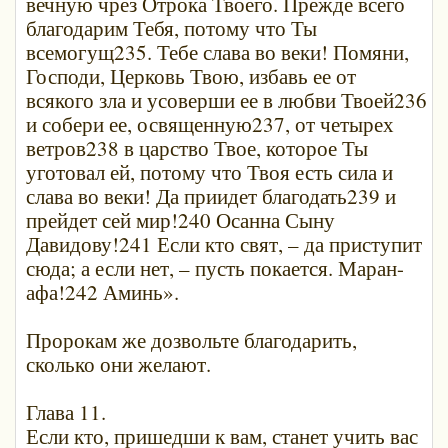
вечную чрез Отрока Твоего. Прежде всего
благодарим Тебя, потому что Ты
всемогущ235. Тебе слава во веки! Помяни,
Господи, Церковь Твою, избавь ее от
всякого зла и усоверши ее в любви Твоей236
и собери ее, освященную237, от четырех
ветров238 в царство Твое, которое Ты
уготовал ей, потому что Твоя есть сила и
слава во веки! Да приидет благодать239 и
прейдет сей мир!240 Осанна Сыну
Давидову!241 Если кто свят, – да приступит
сюда; а если нет, – пусть покается. Маран-
афа!242 Аминь».
Пророкам же дозвольте благодарить,
сколько они желают.
Глава 11.
Если кто, пришедши к вам, станет учить вас