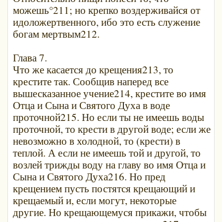
можешь°211; но крепко воздерживайся от
идоложертвенного, ибо это есть служение
богам мертвым212.
Глава 7.
Что же касается до крещения213, то
крестите так. Сообщив наперед все
вышесказанное учение214, крестите во имя
Отца и Сына и Святого Духа в воде
проточной215. Но если ты не имеешь воды
проточной, то крести в другой воде; если же
невозможно в холодной, то (крести) в
теплой. А если не имеешь той и другой, то
возлей трижды воду на главу во имя Отца и
Сына и Святого Духа216. Но пред
крещением пусть постятся крещающий и
крещаемый и, если могут, некоторые
другие. Но крещающемуся прикажи, чтобы