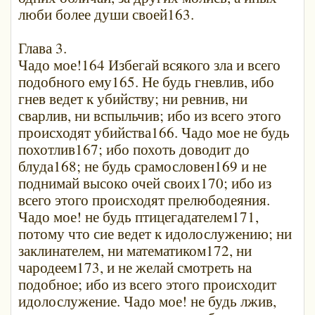
люби более души своей163.
Глава 3.
Чадо мое!164 Избегай всякого зла и всего
подобного ему165. Не будь гневлив, ибо
гнев ведет к убийству; ни ревнив, ни
сварлив, ни вспыльчив; ибо из всего этого
происходят убийства166. Чадо мое не будь
похотлив167; ибо похоть доводит до
блуда168; не будь срамословен169 и не
поднимай высоко очей своих170; ибо из
всего этого происходят прелюбодеяния.
Чадо мое! не будь птицегадателем171,
потому что сие ведет к идолослужению; ни
заклинателем, ни математиком172, ни
чародеем173, и не желай смотреть на
подобное; ибо из всего этого происходит
идолослужение. Чадо мое! не будь лжив,