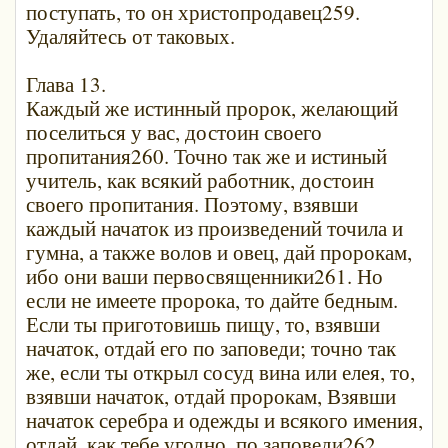
поступать, то он христопродавец259.
Удаляйтесь от таковых.
Глава 13.
Каждый же истинный пророк, желающий
поселиться у вас, достоин своего
пропитания260. Точно так же и истиный
учитель, как всякий работник, достоин
своего пропитания. Поэтому, взявши
каждый начаток из произведений точила и
гумна, а также волов и овец, дай пророкам,
ибо они ваши первосвященники261. Но
если не имеете пророка, то дайте бедным.
Если ты приготовишь пищу, то, взявши
начаток, отдай его по заповеди; точно так
же, если ты открыл сосуд вина или елея, то,
взявши начаток, отдай пророкам, Взявши
начаток серебра и одежды и всякого имения,
отдай, как тебе угодно, по заповеди262.