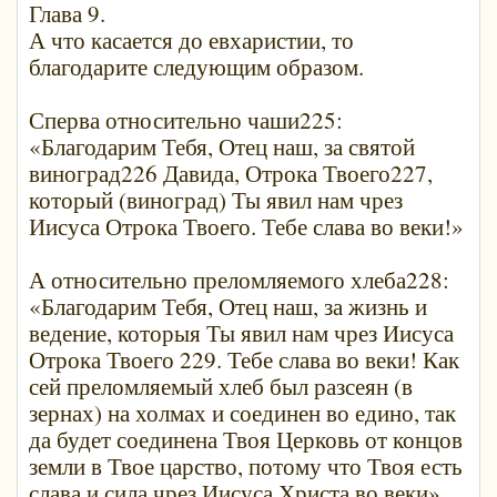
Глава 9.
А что касается до евхаристии, то
благодарите следующим образом.
Сперва относительно чаши225:
«Благодарим Тебя, Отец наш, за святой
виноград226 Давида, Отрока Твоего227,
который (виноград) Ты явил нам чрез
Иисуса Отрока Твоего. Тебе слава во веки!»
А относительно преломляемого хлеба228:
«Благодарим Тебя, Отец наш, за жизнь и
ведение, которыя Ты явил нам чрез Иисуса
Отрока Твоего 229. Тебе слава во веки! Как
сей преломляемый хлеб был разсеян (в
зернах) на холмах и соединен во едино, так
да будет соединена Твоя Церковь от концов
земли в Твое царство, потому что Твоя есть
слава и сила чрез Иисуса Христа во веки».