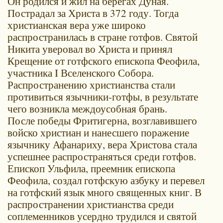
Он родился и жил на берегах Дуная.
Пострадал за Христа в 372 году. Тогда
христианская вера уже широко
распространилась в стране готфов. Святой
Никита уверовал во Христа и принял
Крещение от готфского епископа Феофила,
участника I Вселенского Собора.
Распространению христианства стали
противиться язычники-готфы, в результате
чего возникла междоусобная брань.
После победы Фритигерна, возглавившего
войско христиан и нанесшего поражение
язычнику Афанариху, вера Христова стала
успешнее распространяться среди готфов.
Епископ Ульфила, преемник епископа
Феофила, создал готфскую азбуку и перевел
на готфский язык много священных книг. В
распространении христианства среди
соплеменников усердно трудился и святой