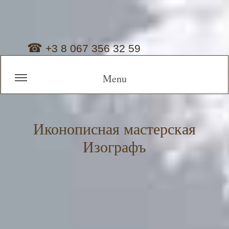
☎
+3 8 067 356 32 59
Menu
Иконописная мастерская
Изографъ