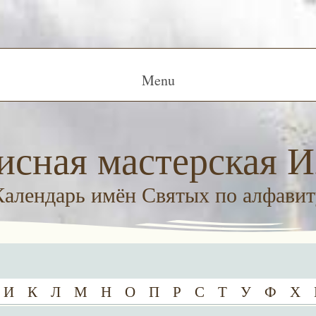
Menu
исная мастерская И
Календарь имён Святых по алфавит
И
К
Л
М
Н
О
П
Р
С
Т
У
Ф
Х