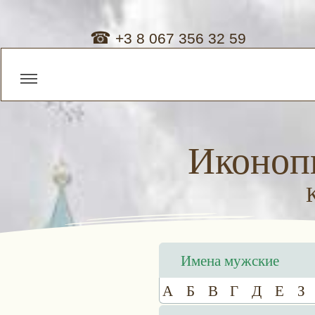
☎
+3 8 067 356 32 59
Иконоп
Имена мужские
А
Б
В
Г
Д
Е
З