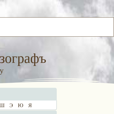
зографъ
у
Ш
Э
Ю
Я