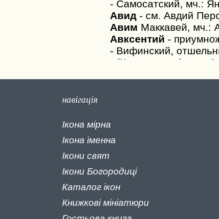
навігація
Ікона мірна
Ікона іменна
Ікони свят
Ікони Богородиці
Каталог
ікон
Книжкові
мініатюри
Гостьова книга